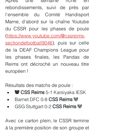
Après une semaine riche en 
rebondissements, suivi de près par 
l'ensemble du Comité Handisport 
Marne, d'abord sur la chaîne Youtube 
du CSSR pour les phases de poule 
(
https://www.youtube.com/@cssreims-
sectiondefootball9046
),
 puis sur celle 
de la DEAF Champions League pour 
les phases finales, les Pandas de 
Reims ont décroché un nouveau titre 
européen ! 
Résultats des matchs de poule : 
🐼 CSS Reims
 5-1 Karsiyaka IESK
Barnet DFC 0-8 
CSS Reims 
🐼
GSG Stuttgart 0-2 
CSS Reims
 🐼
Avec ce carton plein, le CSSR termine 
à la première position de son groupe et 