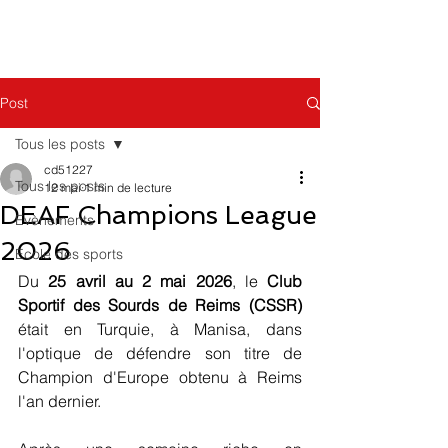
Post
Tous les posts
cd51227
Tous les posts
12 mai
1 min de lecture
DEAF Champions League
Evènements
2026
Ecole des sports
Du 
25 avril au 2 mai 2026
, le 
Club 
Sportif des Sourds de Reims (CSSR)
était en Turquie, à Manisa, dans 
l'optique de défendre son titre de 
Champion d'Europe obtenu à Reims 
l'an dernier. 